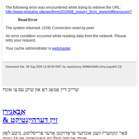
שרייב דיין אָנזאָג דאָ און שיקן עס צו אונדז
אַבאָנירן
& זיין דערהייַנטיקט
פֿאַר ינקוועריז וועגן אונדזער פּראָדוקטן אָדער פּרייסליסט, ביטע לאָזן
אונדז און מיר וועלן זיין קאָנטאַקט אין 24 שעה.