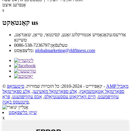
אָנפרעג איצט
s
us
קאָנטאַקט
אַדרעס:
עקאָנאָמיש אנטוויקלונג זאָנע, קסינטאַי, טייאַן, שאַנדאָנג,
טשיינאַ
טעלעפֿאָן:
0086-538-7236797
globalmarketing@rldfitness.com
בליצפּאָסט:
AMP מאָביל
-
© קאַפּירייט - 2010-2024: כל הזכויות שמורות.
סיטעמאַפּ
ספּאָרטזאַל אַטאַטשמאַנץ
,
אַלע ספּאָרטזאַל מאשינען
,
אַלע ספּאָרטזאַל
עקוויפּמענט
,
היים וואָרקאָוט עססענטיאַלס
,
אַבס עקוויפּמענט
,
פּראָ
,
פיטנעסס באַנק
שיקן בליצפּאָסט
x