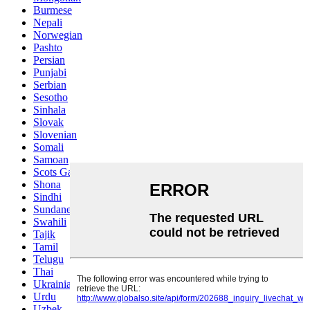
Burmese
Nepali
Norwegian
Pashto
Persian
Punjabi
Serbian
Sesotho
Sinhala
Slovak
Slovenian
Somali
Samoan
Scots Gaelic
Shona
Sindhi
Sundanese
Swahili
Tajik
Tamil
Telugu
Thai
Ukrainian
Urdu
Uzbek