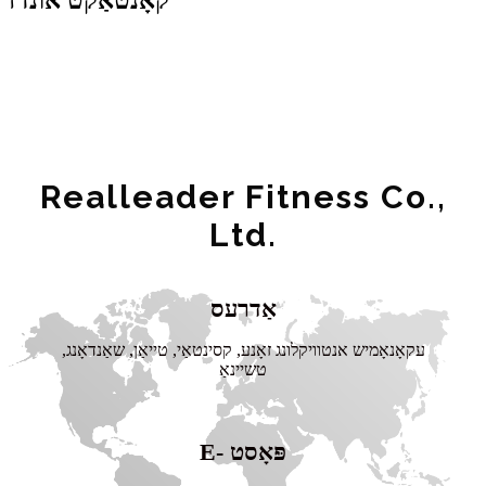
Realleader Fitness Co.,
Ltd.
אַדרעס
עקאָנאָמיש אנטוויקלונג זאָנע, קסינטאַי, טייאַן, שאַנדאָנג,
טשיינאַ
E- פּאָסט