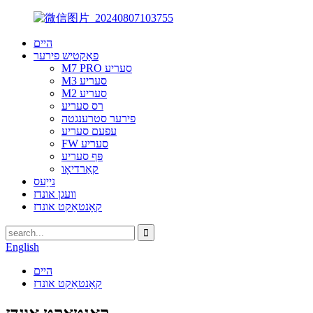
היים
פאַקטיש פירער
M7 PRO סעריע
M3 סעריע
M2 סעריע
רס סעריע
פירער סטרענגטה
עפעם סעריע
FW סעריע
פּף סעריע
קאַרדיאָו
נייַעס
וועגן אונדז
קאָנטאַקט אונדז
English
היים
קאָנטאַקט אונדז
קאָנטאַקט אונדז