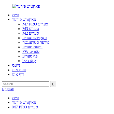
היים
פאַקטיש פירער
M7 PRO סעריע
M3 סעריע
M2 סעריע
פאַקטיש סעריע
פירער סטרענגטה
עפעם סעריע
FW סעריע
פּף סעריע
קאַרדיאָו
נייַעס
וועגן אונז
רוף אונז
English
היים
פאַקטיש פירער
M7 PRO סעריע