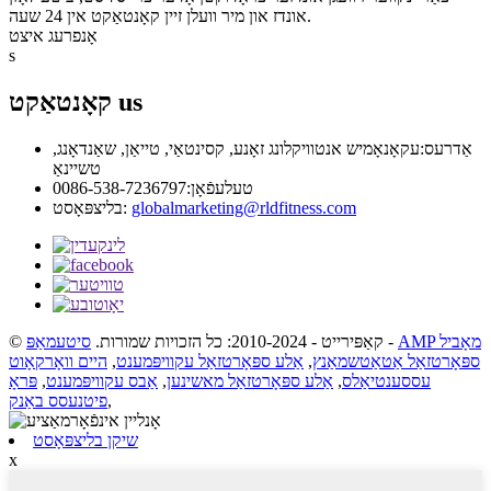
אונדז און מיר וועלן זיין קאָנטאַקט אין 24 שעה.
אָנפרעג איצט
s
us
קאָנטאַקט
אַדרעס:
עקאָנאָמיש אנטוויקלונג זאָנע, קסינטאַי, טייאַן, שאַנדאָנג,
טשיינאַ
טעלעפֿאָן:
0086-538-7236797
globalmarketing@rldfitness.com
בליצפּאָסט:
AMP מאָביל
-
© קאַפּירייט - 2010-2024: כל הזכויות שמורות.
סיטעמאַפּ
ספּאָרטזאַל אַטאַטשמאַנץ
,
אַלע ספּאָרטזאַל עקוויפּמענט
,
היים וואָרקאָוט
עססענטיאַלס
,
אַלע ספּאָרטזאַל מאשינען
,
אַבס עקוויפּמענט
,
פּראָ
,
פיטנעסס באַנק
שיקן בליצפּאָסט
x