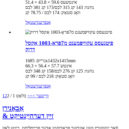
51.4 × 43.8 × 59.6 אינטשעס
נוו/גוו: 143 קג 315 לבס/173 קג 381 לבס
וואָג סטאַק: 174 לבס / 78.75 קג
אָנפרעג
דעטאַל
פיטנעסס עקוויפּמענט מ7פּראָ-1003 אַקסל
דרוק
גרייס: 1685x1432x1415mm
66.3 × 56.4 × 57.7 אינטש
נוו/גוו: 125 קג 276 לבס/158 קג 348 לבס
וואָג סטאַק: 218 לבס / 99 קג
אָנפרעג
דעטאַל
ווייַטער >
>>
בלאַט 1 / 2
2
1
אַבאָנירן
& זיין דערהייַנטיקט
פֿאַר ינקוועריז וועגן אונדזער פּראָדוקטן אָדער פּרייסליסט, ביטע לאָזן