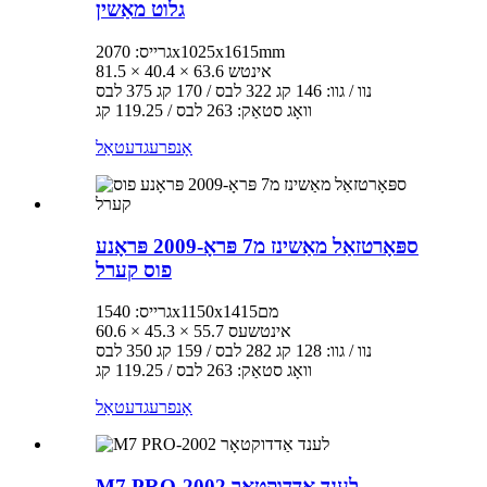
גלוט מאַשין
גרייס: 2070x1025x1615mm
81.5 × 40.4 × 63.6 אינטש
נוו / גוו: 146 קג 322 לבס / 170 קג 375 לבס
וואָג סטאַק: 263 לבס / 119.25 קג
אָנפרעג
דעטאַל
ספּאָרטזאַל מאַשינז מ7 פּראָ-2009 פּראָנע
פוס קערל
גרייס: 1540x1150x1415מם
60.6 × 45.3 × 55.7 אינטשעס
נוו / גוו: 128 קג 282 לבס / 159 קג 350 לבס
וואָג סטאַק: 263 לבס / 119.25 קג
אָנפרעג
דעטאַל
M7 PRO-2002 לענד אַדדוקטאָר