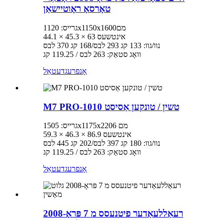
טאָרסאָ ראָוטיישאַן
גרייס: 1120x1150x1600מם
44.1 × 45.3 × 63 אינטשעס
נוו/גוו: 133 קג 293 לבס/168 קג 370 לבס
וואָג סטאַק: 263 לבס / 119.25 קג
אָנפרעג
דעטאַל
M7 PRO-1010 טשין / טונקען אַסיסט
גרייס: 1505x1175x2206 מם
59.3 × 46.3 × 86.9 אינטשעס
נוו/גוו: 180 קג 397 לבס/202 קג 445 לבס
וואָג סטאַק: 263 לבס / 119.25 קג
אָנפרעג
דעטאַל
רעאַללעאַדער פיטנעסס מ 7 פּראָ-2008