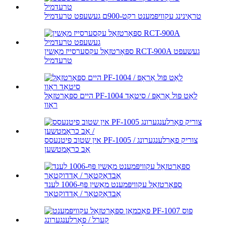
טראַינינג עקוויפּמענט רקט-900ם געשעפט טרעדמיל
ספּאָרטזאַל עקסערסייז מאַשין RCT-900A געשעפט
טרעדמיל
היים ספּאָרטזאַל PF-1004 לאַט פּול אַראָפּ / סיטאַד
ראָוו
אין שטוב פיטנעסס PF-1005 צוריק פאַרלענגערונג /
אַב כראָמטשען
ספּאָרטזאַל עקוויפּמענט מאַשין פּף-1006 לענד
אַבדאַקטאָר / אַדדוקטאָר