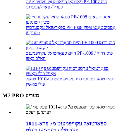
פאַכמאַן ספּאָרטזאַל עקוויפּמענט PF-1007 פוס
קערל / פאַרלענגערונג
ספּאָרטזאַל עקסערסייז PF-1008 אַססיסטאַנט טשין
/ טונקען
היים ספּאָרטזאַל עקוויפּמענט PF-1009 פוס דרוק /
קאַלב כאַפּן
ספּאָרטזאַל עקסערסייז עקוויפּמענט פּף-1010 טאָפּל
פּולי מאַשין
M7 PRO סעריע
ספּאָרטזאַל עקוויפּמענט מ7 פּראָ-1011
פּעק פלי / דערציען דעלט