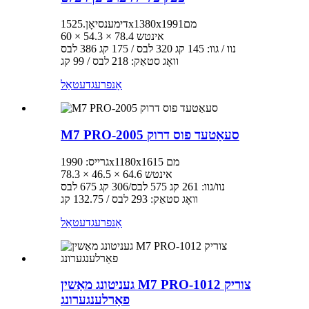
דימענסיאָן.1525x1380x1991מם
60 × 54.3 × 78.4 אינטש
נוו / גוו: 145 קג 320 לבס / 175 קג 386 לבס
וואָג סטאַק: 218 לבס / 99 קג
אָנפרעג
דעטאַל
M7 PRO-2005 סעאַטעד פוס דרוק
גרייס: 1990x1180x1615 מם
78.3 × 46.5 × 64.6 אינטש
נוו/גוו: 261 קג 575 לבס/306 קג 675 לבס
וואָג סטאַק: 293 לבס / 132.75 קג
אָנפרעג
דעטאַל
געניטונג מאַשין M7 PRO-1012 צוריק
פאַרלענגערונג