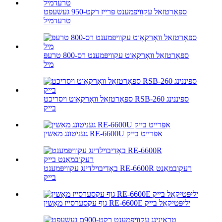
ספּאָרטזאַל עקוויפּמענט פּרייַז רקט-950 געשעפט
טרעדמיל
ספּאָרטזאַל וואָרקאָוט עקוויפּמענט רס-800 טרעפּ
מיל
ספּאָרטזאַל וואָרקאָוט ויסריכט RSB-260 ספּיננינג
בייק
געניטונג מאַשין RE-6600U אַפּרייט בייק
באָדיבוילדינג עקוויפּמענט RE-6600R רעקובמאַנט
בייק
גוף עקסערסייז מאַשין RE-6600E יליפּטיקאַל בייק