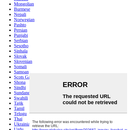
Mongolian
Burmese
Nepali
Norwegian
Pashto
Persian
Punjabi
Serbian
Sesotho
Sinhala
Slovak
Slovenian
Somali
Samoan
Scots Gaelic
Shona
Sindhi
Sundanese
Swahili
Tajik
Tamil
Telugu
Thai
Ukrainian
Urdu