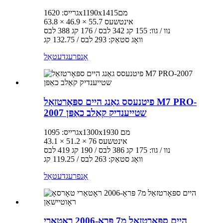
גרייס: 1620x1190x1415מם
63.8 × 46.9 × 55.7 אינטשעס
נוו / גוו: 155 קג 342 לבס / 176 קג 388 לבס
וואָג סטאַק: 293 לבס / 132.75 קג
אָנפרעג
דעטאַל
פיטנעסס גאַנג היים ספּאָרטזאַל M7 PRO-
2007 שטייענדיק קאַלב כאַפּן
גרייס: 1095x1300x1930 מם
43.1 × 51.2 × 76 אינטשעס
נוו / גוו: 175 קג 386 לבס / 190 קג 419 לבס
וואָג סטאַק: 263 לבס / 119.25 קג
אָנפרעג
דעטאַל
היים ספּאָרטזאַל מ7 פּראָ-2006 ראָטאַרי