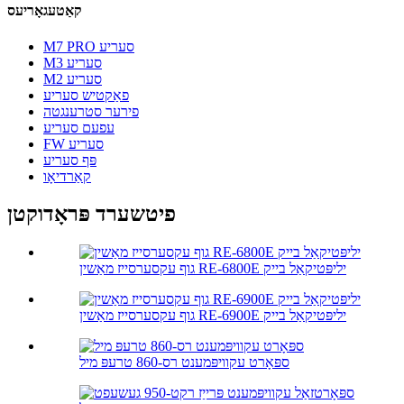
קאַטעגאָריעס
M7 PRO סעריע
M3 סעריע
M2 סעריע
פאַקטיש סעריע
פירער סטרענגטה
עפעם סעריע
FW סעריע
פּף סעריע
קאַרדיאָו
פיטשערד פּראָדוקטן
גוף עקסערסייז מאַשין RE-6800E יליפּטיקאַל בייק
גוף עקסערסייז מאַשין RE-6900E יליפּטיקאַל בייק
ספּאָרט עקוויפּמענט רס-860 טרעפּ מיל